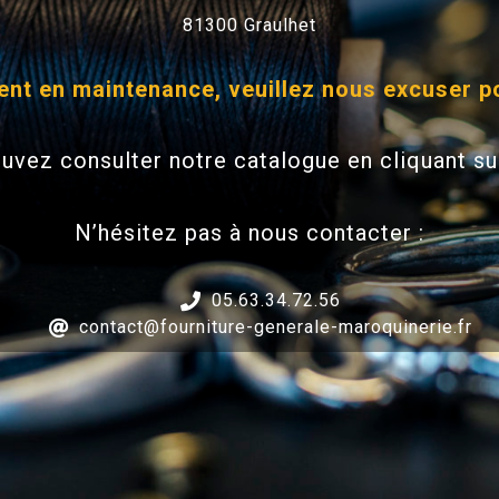
81300 Graulhet
ment en maintenance, veuillez nous excuser p
uvez consulter notre catalogue en cliquant s
N’hésitez pas à nous contacter :
05.63.34.72.56
contact@fourniture-generale-maroquinerie.fr