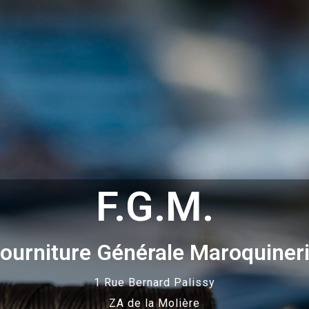
F.G.M.
ourniture Générale Maroquiner
1 Rue Bernard Palissy
ZA de la Molière