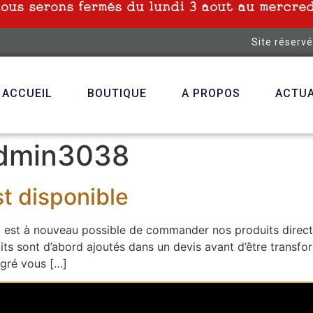
nous serons fermés du lundi 3 aout au mercred
Site réserv
ACCUEIL
BOUTIQUE
A PROPOS
ACTUA
dmin3038
st disponible
est à nouveau possible de commander nos produits directem
uits sont d’abord ajoutés dans un devis avant d’être tran
égré vous […]