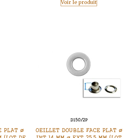
Voir le produit
D150/2P
E PLAT Ø
OEILLET DOUBLE FACE PLAT Ø
M (LOT DE
INT 14 MM Ø EXT 25,5 MM (LOT