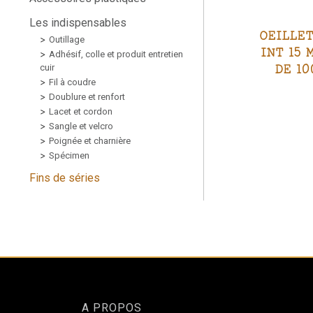
Les indispensables
OEILLET
Outillage
INT 15 
Adhésif, colle et produit entretien
DE 10
cuir
Fil à coudre
Doublure et renfort
Lacet et cordon
Sangle et velcro
Poignée et charnière
Spécimen
Fins de séries
A PROPOS