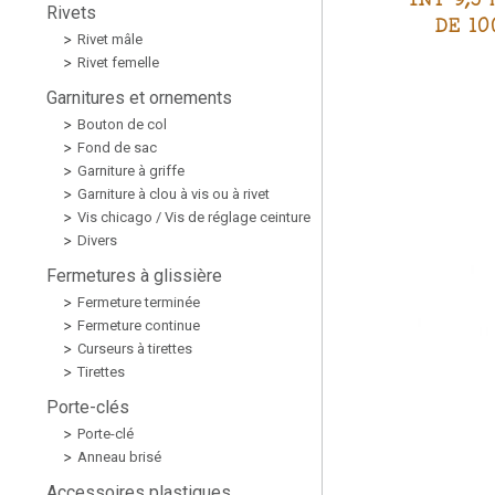
Rivets
DE 10
Rivet mâle
Rivet femelle
Garnitures et ornements
Bouton de col
Fond de sac
Garniture à griffe
Garniture à clou à vis ou à rivet
Vis chicago / Vis de réglage ceinture
Divers
Fermetures à glissière
Fermeture terminée
Fermeture continue
Curseurs à tirettes
Tirettes
Porte-clés
Porte-clé
Anneau brisé
Accessoires plastiques