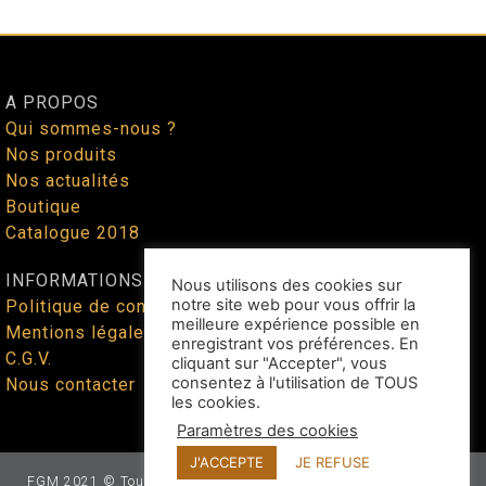
A PROPOS
Qui sommes-nous ?
Nos produits
Nos actualités
Boutique
Catalogue 2018
INFORMATIONS
Nous utilisons des cookies sur
notre site web pour vous offrir la
Politique de confidentialité
meilleure expérience possible en
Mentions légales
enregistrant vos préférences. En
C.G.V.
cliquant sur "Accepter", vous
consentez à l'utilisation de TOUS
Nous contacter
les cookies.
Paramètres des cookies
J'ACCEPTE
JE REFUSE
FGM 2021 © Tous droits réservés - Site web façonné par
Benoit