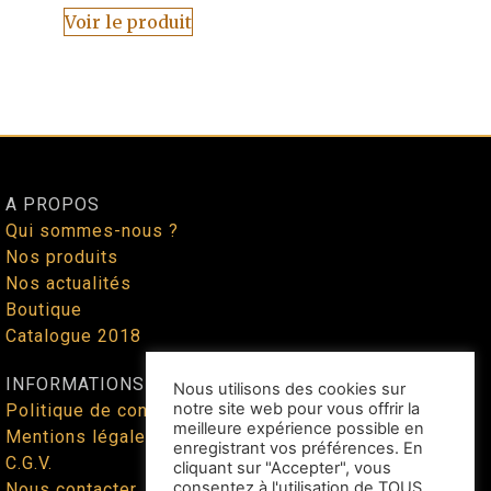
Voir le produit
A PROPOS
Qui sommes-nous ?
Nos produits
Nos actualités
Boutique
Catalogue 2018
INFORMATIONS
Nous utilisons des cookies sur
notre site web pour vous offrir la
Politique de confidentialité
meilleure expérience possible en
Mentions légales
enregistrant vos préférences. En
C.G.V.
cliquant sur "Accepter", vous
consentez à l'utilisation de TOUS
Nous contacter