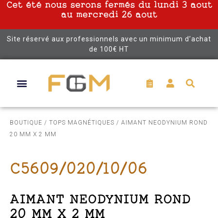
Cet été nous serons fermés du lundi 3 aout
au mercredi 26 aout
Site réservé aux professionnels avec un minimum d’achat
de 100€ HT
BOUTIQUE
/
TOPS MAGNÉTIQUES
/ AIMANT NEODYNIUM ROND
20 MM X 2 MM
C5609/020/10/06
AIMANT NEODYNIUM ROND
20 MM X 2 MM