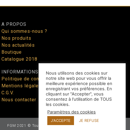
A PROPOS
Qui sommes-nous ?
Nos produits
Nos actualités
Boutique
Catalogue 2018
INFORMATIONS
Nous utilisons des cookies sur
notre site web pour vous offrir la
Politique de confidentialité
meilleure expérience possible en
Mentions légales
enregistrant vos préférences. En
C.G.V.
cliquant sur "Accepter", vous
consentez à l'utilisation de TOUS
Nous contacter
les cookies.
Paramètres des cookies
J'ACCEPTE
JE REFUSE
FGM 2021 © Tous droits réservés - Site web façonné par
Benoit
Lallican
au cœur du Tarn