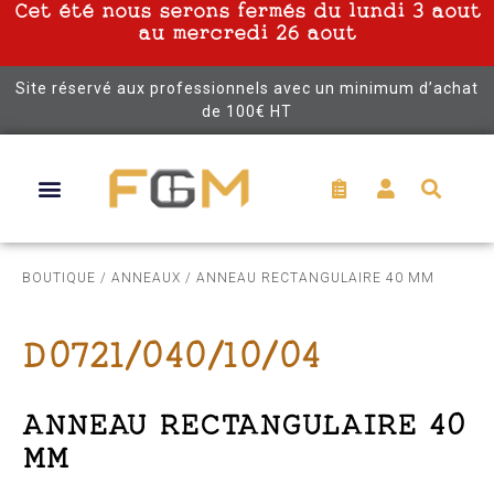
Cet été nous serons fermés du lundi 3 aout
au mercredi 26 aout
Site réservé aux professionnels avec un minimum d’achat
de 100€ HT
BOUTIQUE
/
ANNEAUX
/ ANNEAU RECTANGULAIRE 40 MM
D0721/040/10/04
ANNEAU RECTANGULAIRE 40
MM