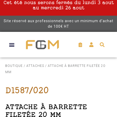
Cet été nous serons fermés du lundi 3 aout
au mercredi 26 aout
Site réservé aux professionnels avec un minimum d’achat
de 100€ HT
BOUTIQUE
/
ATTACHES
/ ATTACHE À BARRETTE FILETÉE 20
MM
D1587/020
ATTACHE À BARRETTE
FILETÉE 20 MM