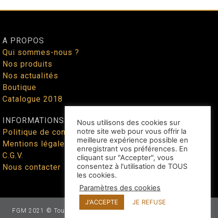
A PROPOS
Qui sommes-nous ?
Nos produits
Nos actualités
Boutique
Catalogue 2018
INFORMATIONS
Nous utilisons des cookies sur
notre site web pour vous offrir la
Politique de confidentialité
meilleure expérience possible en
Mentions légales
enregistrant vos préférences. En
C.G.V.
cliquant sur "Accepter", vous
consentez à l'utilisation de TOUS
Nous contacter
les cookies.
Paramètres des cookies
J'ACCEPTE
JE REFUSE
FGM 2021 © Tous droits réservés - Site web façonné par
Benoit
Lallican
au cœur du Tarn