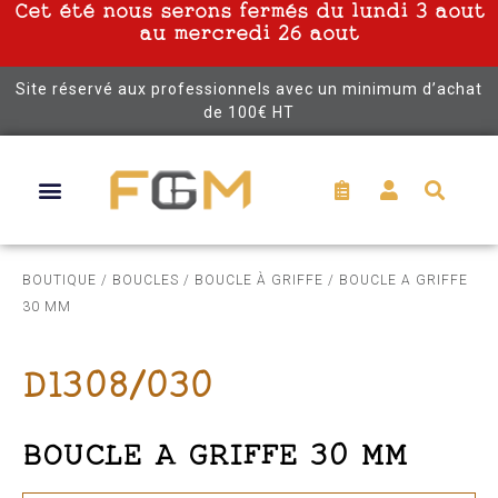
Cet été nous serons fermés du lundi 3 aout
au mercredi 26 aout
Site réservé aux professionnels avec un minimum d’achat
de 100€ HT
BOUTIQUE
/
BOUCLES
/
BOUCLE À GRIFFE
/ BOUCLE A GRIFFE
30 MM
D1308/030
BOUCLE A GRIFFE 30 MM