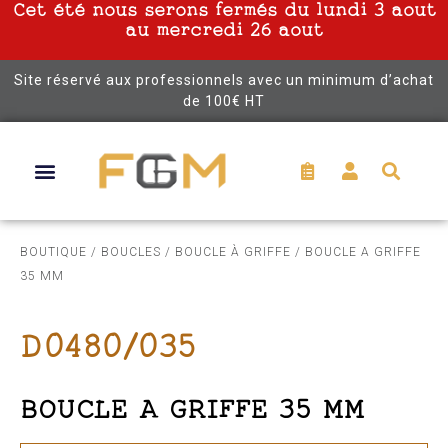
Cet été nous serons fermés du lundi 3 aout
au mercredi 26 aout
Site réservé aux professionnels avec un minimum d’achat
de 100€ HT
BOUTIQUE
/
BOUCLES
/
BOUCLE À GRIFFE
/ BOUCLE A GRIFFE
35 MM
D0480/035
BOUCLE A GRIFFE 35 MM