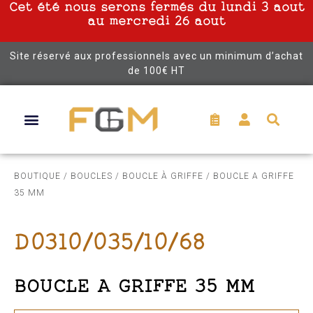
Cet été nous serons fermés du lundi 3 aout
au mercredi 26 aout
Site réservé aux professionnels avec un minimum d’achat
de 100€ HT
BOUTIQUE
/
BOUCLES
/
BOUCLE À GRIFFE
/ BOUCLE A GRIFFE
35 MM
D0310/035/10/68
BOUCLE A GRIFFE 35 MM