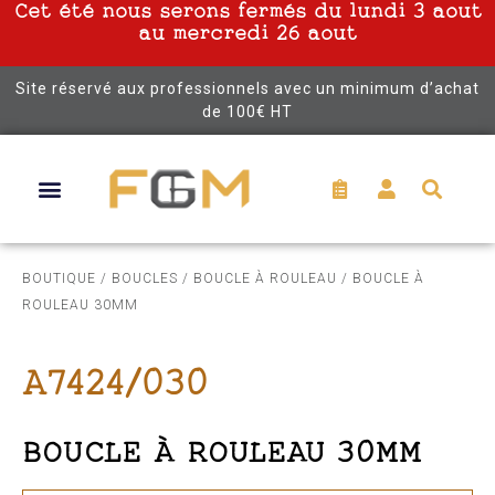
Cet été nous serons fermés du lundi 3 aout
au mercredi 26 aout
Site réservé aux professionnels avec un minimum d’achat
de 100€ HT
BOUTIQUE
/
BOUCLES
/
BOUCLE À ROULEAU
/ BOUCLE À
ROULEAU 30MM
A7424/030
BOUCLE À ROULEAU 30MM