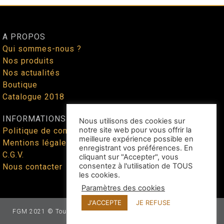
A PROPOS
Qui sommes-nous ?
Nos produits
Nos actualités
Boutique
Catalogue 2018
INFORMATIONS
Nous utilisons des cookies sur
notre site web pour vous offrir la
Politique de confidentialité
meilleure expérience possible en
Mentions légales
enregistrant vos préférences. En
C.G.V.
cliquant sur "Accepter", vous
consentez à l'utilisation de TOUS
Nous contacter
les cookies.
Paramètres des cookies
J'ACCEPTE
JE REFUSE
FGM 2021 © Tous droits réservés - Site web façonné par
Benoit
Lallican
au cœur du Tarn