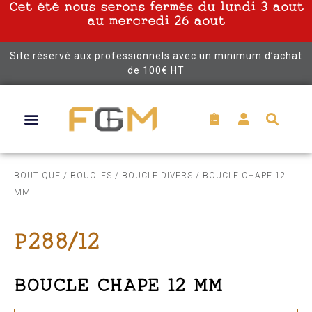
Cet été nous serons fermés du lundi 3 aout
au mercredi 26 aout
Site réservé aux professionnels avec un minimum d’achat
de 100€ HT
BOUTIQUE
/
BOUCLES
/
BOUCLE DIVERS
/ BOUCLE CHAPE 12
MM
P288/12
BOUCLE CHAPE 12 MM