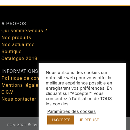
A PROPOS
Qui sommes-nous ?
Nos produits
Nos actualités
Boutique
Catalogue 2018
INFORMATIONS
Nous utilisons des cookies sur
notre site web pour vous offrir la
Politique de confidentialité
meilleure expérience possible en
Mentions légales
enregistrant vos préférences. En
C.G.V.
cliquant sur "Accepter", vous
consentez à l'utilisation de TOUS
Nous contacter
les cookies.
Paramètres des cookies
J'ACCEPTE
JE REFUSE
FGM 2021 © Tous droits réservés - Site web façonné par
Benoit
Lallican
au cœur du Tarn