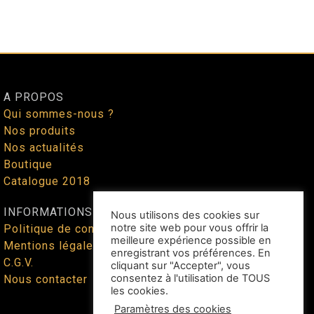
A PROPOS
Qui sommes-nous ?
Nos produits
Nos actualités
Boutique
Catalogue 2018
INFORMATIONS
Nous utilisons des cookies sur
notre site web pour vous offrir la
Politique de confidentialité
meilleure expérience possible en
Mentions légales
enregistrant vos préférences. En
C.G.V.
cliquant sur "Accepter", vous
consentez à l'utilisation de TOUS
Nous contacter
les cookies.
Paramètres des cookies