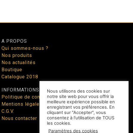
A PROPOS
Qui sommes-nous ?
Nos produits
Nos actualités
Boutique
Catalogue 2018
INFORMATIONS
Nous utilisons des cookies sur
notre site web pour vous offrir la
Politique de confidentialité
meilleure expérience possible en
Mentions légales
enregistrant vos préférences. En
C.G.V.
cliquant sur "Accepter", vous
consentez à l'utilisation de TOUS
Nous contacter
les cookies.
Paramètres des cookies