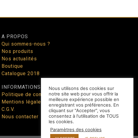
A PROPOS
Qui sommes-nous ?
Nos produits
Nos actualités
Boutique
Catalogue 2018
INFORMATIONS
Nous utilisons des cookies sur
notre site web pour vous offrir la
Politique de confidentialité
meilleure expérience possible en
Mentions légales
enregistrant vos préférences. En
C.G.V.
cliquant sur "Accepter", vous
consentez à l'utilisation de TOUS
Nous contacter
les cookies.
Paramètres des cookies