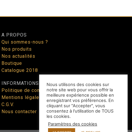
A PROPOS
Qui sommes-nous ?
Nos produits
Nos actualités
Boutique
Catalogue 2018
INFORMATIONS
Nous utilisons des cookies sur
notre site web pour vous offrir la
Politique de confidentialité
meilleure expérience possible en
Mentions légales
enregistrant vos préférences. En
C.G.V.
cliquant sur "Accepter", vous
consentez à l'utilisation de TOUS
Nous contacter
les cookies.
Paramètres des cookies