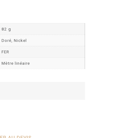
82 g
Doré, Nickel
FER
Mètre linéaire
ER AU DEVIS