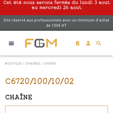
Cet été nous serons fermés du lundi 3 aout
au mercredi 26 aout
Site réservé aux professionnels avec un minimum d’achat
de 100€ HT
BOUTIQUE
/
CHAINES
/ CHAÎNE
C6720/100/10/02
CHAÎNE