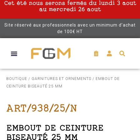
Cet été nous serons fermés du lundi 3 aout
au mercredi 26 aout
Site réservé aux professionnels avec un minimum d’achat
de 100€ HT
BOUTIQUE
/
GARNITURES ET ORNEMENTS
/ EMBOUT DE
CEINTURE BISEAUTÉ 25 MM
ART/938/25/N
EMBOUT DE CEINTURE
BISEAUTÉ 25 MM