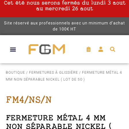
Cet été nous serons fermés du lundi 3 aout
au mercredi 26 aout
Site réservé aux professionnels avec un minimum d’achat
de 100€ HT
BOUTIQUE
/
FERMETURES À GLISSIÈRE
/ FERMETURE MÉTAL 4
MM NON SÉPARABLE NICKEL ( LOT DE 50 )
FM4/NS/N
FERMETURE MÉTAL 4 MM
NON SÉPARABLE NICKEL (