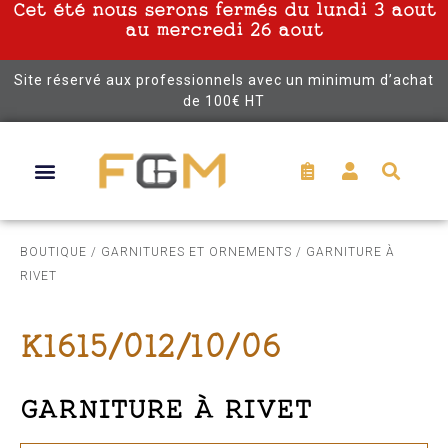
Cet été nous serons fermés du lundi 3 aout
au mercredi 26 aout
Site réservé aux professionnels avec un minimum d’achat
de 100€ HT
BOUTIQUE
/
GARNITURES ET ORNEMENTS
/ GARNITURE À
RIVET
K1615/012/10/06
GARNITURE À RIVET