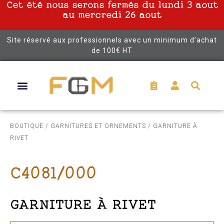
Cet été nous serons fermés du lundi 3 aout
au mercredi 26 aout
Site réservé aux professionnels avec un minimum d’achat
de 100€ HT
BOUTIQUE
/
GARNITURES ET ORNEMENTS
/ GARNITURE À
RIVET
C4081/000
GARNITURE À RIVET