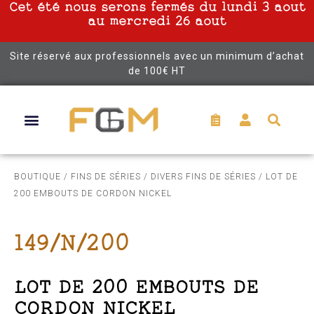
Cet été nous serons fermés du lundi 3 aout
au mercredi 26 aout
Site réservé aux professionnels avec un minimum d’achat
de 100€ HT
BOUTIQUE
/
FINS DE SÉRIES
/
DIVERS FINS DE SÉRIES
/ LOT DE
200 EMBOUTS DE CORDON NICKEL
149/N/200
LOT DE 200 EMBOUTS DE
CORDON NICKEL