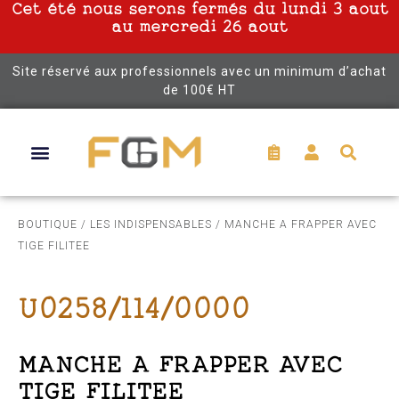
Cet été nous serons fermés du lundi 3 aout
au mercredi 26 aout
Site réservé aux professionnels avec un minimum d’achat
de 100€ HT
BOUTIQUE
/
LES INDISPENSABLES
/ MANCHE A FRAPPER AVEC
TIGE FILITEE
U0258/114/0000
MANCHE A FRAPPER AVEC
TIGE FILITEE