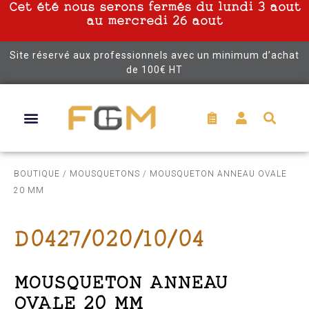
Cet été nous serons fermés du lundi 3 aout
au mercredi 26 aout
Site réservé aux professionnels avec un minimum d’achat
de 100€ HT
BOUTIQUE
/
MOUSQUETONS
/ MOUSQUETON ANNEAU OVALE
20 MM
D0427/020/10/04
MOUSQUETON ANNEAU
OVALE 20 MM