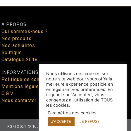
A PROPOS
Qui sommes-nous ?
Nos produits
Nos actualités
Boutique
Catalogue 2018
INFORMATIONS
Nous utilisons des cookies sur
notre site web pour vous offrir la
Politique de confidentialité
meilleure expérience possible en
Mentions légales
enregistrant vos préférences. En
C.G.V.
cliquant sur "Accepter", vous
consentez à l'utilisation de TOUS
Nous contacter
les cookies.
Paramètres des cookies
J'ACCEPTE
JE REFUSE
FGM 2021 © Tous droits réservés - Site web façonné par
Benoit
Lallican
au cœur du Tarn