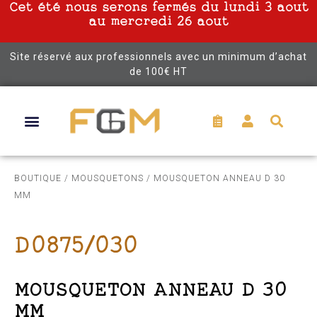
Cet été nous serons fermés du lundi 3 aout
au mercredi 26 aout
Site réservé aux professionnels avec un minimum d’achat
de 100€ HT
BOUTIQUE
/
MOUSQUETONS
/ MOUSQUETON ANNEAU D 30
MM
D0875/030
MOUSQUETON ANNEAU D 30
MM