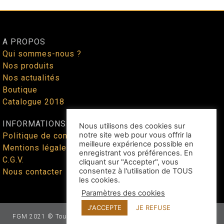
A PROPOS
Qui sommes-nous ?
Nos produits
Nos actualités
Boutique
Catalogue 2018
INFORMATIONS
Nous utilisons des cookies sur
notre site web pour vous offrir la
Politique de confidentialité
meilleure expérience possible en
Mentions légales
enregistrant vos préférences. En
C.G.V.
cliquant sur "Accepter", vous
consentez à l'utilisation de TOUS
Nous contacter
les cookies.
Paramètres des cookies
J'ACCEPTE
JE REFUSE
FGM 2021 © Tous droits réservés - Site web façonné par
Benoit
Lallican
au cœur du Tarn