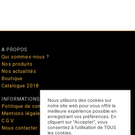
A PROPOS
Qui sommes-nous ?
Nos produits
Nos actualités
Boutique
Catalogue 2018
INFORMATIONS
Nous utilisons des cookies sur
notre site web pour vous offrir la
Politique de confidentialité
meilleure expérience possible en
Mentions légales
enregistrant vos préférences. En
C.G.V.
cliquant sur "Accepter", vous
consentez à l'utilisation de TOUS
Nous contacter
les cookies.