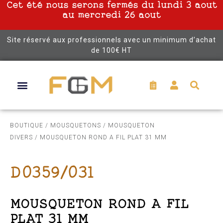
Cet été nous serons fermés du lundi 3 aout
au mercredi 26 aout
Site réservé aux professionnels avec un minimum d’achat
de 100€ HT
BOUTIQUE
/
MOUSQUETONS
/
MOUSQUETON
DIVERS
/ MOUSQUETON ROND A FIL PLAT 31 MM
D0359/031
MOUSQUETON ROND A FIL
PLAT 31 MM