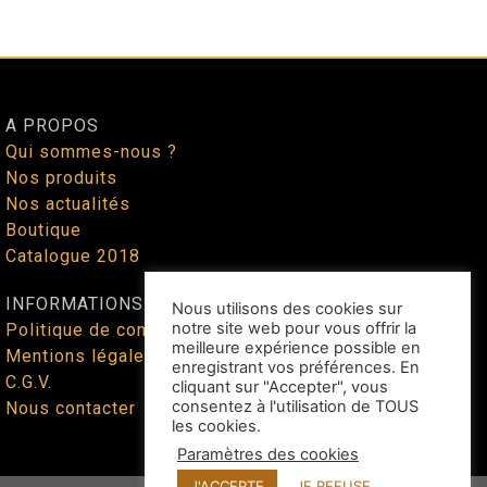
A PROPOS
Qui sommes-nous ?
Nos produits
Nos actualités
Boutique
Catalogue 2018
INFORMATIONS
Nous utilisons des cookies sur
notre site web pour vous offrir la
Politique de confidentialité
meilleure expérience possible en
Mentions légales
enregistrant vos préférences. En
C.G.V.
cliquant sur "Accepter", vous
consentez à l'utilisation de TOUS
Nous contacter
les cookies.
Paramètres des cookies
J'ACCEPTE
JE REFUSE