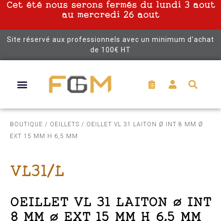
Cet été nous serons fermés du lundi 3 aout
au mercredi 26 aout
Site réservé aux professionnels avec un minimum d’achat
de 100€ HT
BOUTIQUE
/
OEILLETS
/ OEILLET VL 31 LAITON Ø INT 8 MM Ø
EXT 15 MM H 6,5 MM
VL31/L
OEILLET VL 31 LAITON Ø INT
8 MM Ø EXT 15 MM H 6,5 MM