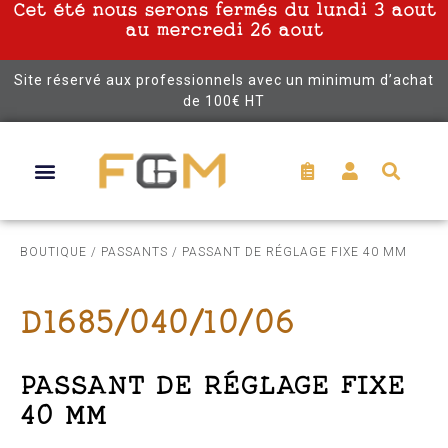
Cet été nous serons fermés du lundi 3 aout
au mercredi 26 aout
Site réservé aux professionnels avec un minimum d’achat
de 100€ HT
BOUTIQUE
/
PASSANTS
/ PASSANT DE RÉGLAGE FIXE 40 MM
D1685/040/10/06
PASSANT DE RÉGLAGE FIXE
40 MM