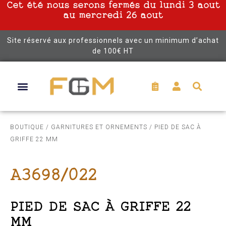
Cet été nous serons fermés du lundi 3 aout
au mercredi 26 aout
Site réservé aux professionnels avec un minimum d’achat
de 100€ HT
BOUTIQUE
/
GARNITURES ET ORNEMENTS
/ PIED DE SAC À
GRIFFE 22 MM
A3698/022
PIED DE SAC À GRIFFE 22
MM