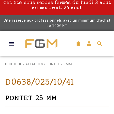
Cet été nous serons fermés du lundi 3 aout
au mercredi 26 aout
Site réservé aux professionnels avec un minimum d’achat
de 100€ HT
BOUTIQUE
/
ATTACHES
/ PONTET 25 MM
D0638/025/10/41
PONTET 25 MM