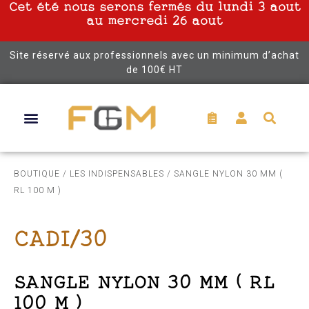
Cet été nous serons fermés du lundi 3 aout
au mercredi 26 aout
Site réservé aux professionnels avec un minimum d’achat
de 100€ HT
BOUTIQUE
/
LES INDISPENSABLES
/ SANGLE NYLON 30 MM (
RL 100 M )
CADI/30
SANGLE NYLON 30 MM ( RL
100 M )