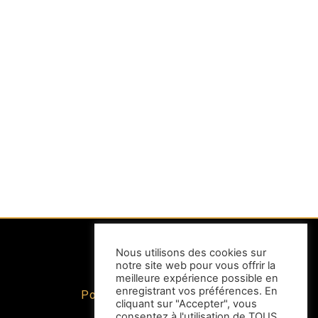
Nous utilisons des cookies sur
notre site web pour vous offrir la
INFORMATIONS
meilleure expérience possible en
enregistrant vos préférences. En
Politique de confidentialité
cliquant sur "Accepter", vous
Mentions légales
consentez à l'utilisation de TOUS