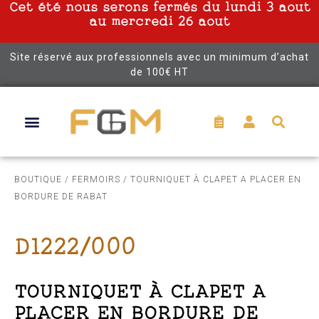
Cet été nous serons fermés du lundi 3 aout
au mercredi 26 aout
Site réservé aux professionnels avec un minimum d’achat
de 100€ HT
BOUTIQUE
/
FERMOIRS
/ TOURNIQUET À CLAPET A PLACER EN
BORDURE DE RABAT
D1222/000
TOURNIQUET À CLAPET A
PLACER EN BORDURE DE