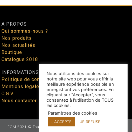
A PROPOS
Qui sommes-nous ?
Nos produits
Nos actualités
Boutique
Catalogue 2018
INFORMATIONS
Nous utilisons des cookies sur
notre site web pour vous offrir la
Politique de confidentialité
meilleure expérience possible en
Mentions légales
enregistrant vos préférences. En
C.G.V.
cliquant sur "Accepter", vous
consentez à l'utilisation de TOUS
Nous contacter
les cookies.
Paramètres des cookies
J'ACCEPTE
JE REFUSE
FGM 2021 © Tous droits réservés - Site web façonné par
Benoit
Lallican
au cœur du Tarn