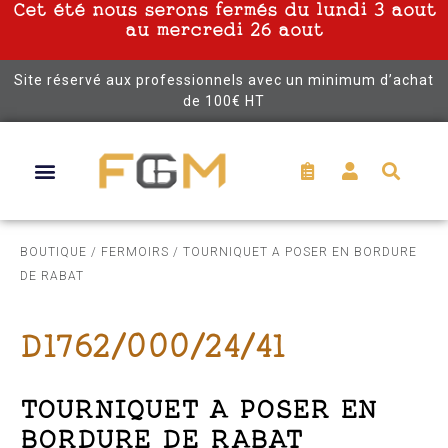
Cet été nous serons fermés du lundi 3 aout
au mercredi 26 aout
Site réservé aux professionnels avec un minimum d’achat
de 100€ HT
BOUTIQUE
/
FERMOIRS
/ TOURNIQUET A POSER EN BORDURE
DE RABAT
D1762/000/24/41
TOURNIQUET A POSER EN
BORDURE DE RABAT