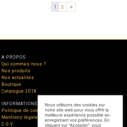
1
2
→
A PROPOS
Qui sommes-nous ?
Nos produits
Nos actualités
Boutique
Catalogue 2018
INFORMATIONS
Nous utilisons des cookies sur
notre site web pour vous offrir la
Politique de confidentialité
meilleure expérience possible en
Mentions légales
enregistrant vos préférences. En
C.G.V.
cliquant sur "Accepter", vous