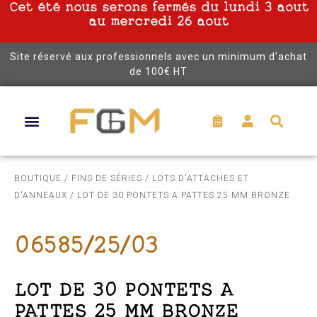
Cet été nous serons fermés du lundi 3 aout
au mercredi 26 aout
Site réservé aux professionnels avec un minimum d’achat
de 100€ HT
BOUTIQUE
/
FINS DE SÉRIES
/
LOTS D'ATTACHES ET
D'ANNEAUX
/ LOT DE 30 PONTETS A PATTES 25 MM BRONZE
06585/25/03
LOT DE 30 PONTETS A
PATTES 25 MM BRONZE