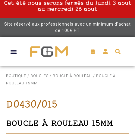
Cet été nous serons fermés du lundi 3 aout
au mercredi 26 aout
Site réservé aux professionnels avec un minimum d’achat
de 100€ HT
BOUTIQUE
/
BOUCLES
/
BOUCLE À ROULEAU
/ BOUCLE À
ROULEAU 15MM
D0430/015
BOUCLE À ROULEAU 15MM