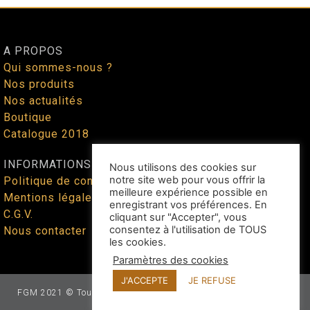
A PROPOS
Qui sommes-nous ?
Nos produits
Nos actualités
Boutique
Catalogue 2018
INFORMATIONS
Nous utilisons des cookies sur
notre site web pour vous offrir la
Politique de confidentialité
meilleure expérience possible en
Mentions légales
enregistrant vos préférences. En
C.G.V.
cliquant sur "Accepter", vous
consentez à l'utilisation de TOUS
Nous contacter
les cookies.
Paramètres des cookies
J'ACCEPTE
JE REFUSE
FGM 2021 © Tous droits réservés - Site web façonné par
Benoit
Lallican
au cœur du Tarn