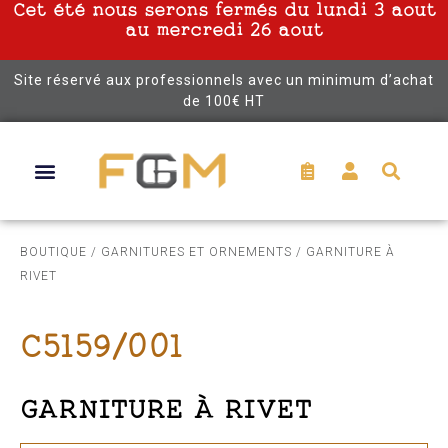
Cet été nous serons fermés du lundi 3 aout
au mercredi 26 aout
Site réservé aux professionnels avec un minimum d’achat
de 100€ HT
BOUTIQUE
/
GARNITURES ET ORNEMENTS
/ GARNITURE À
RIVET
C5159/001
GARNITURE À RIVET