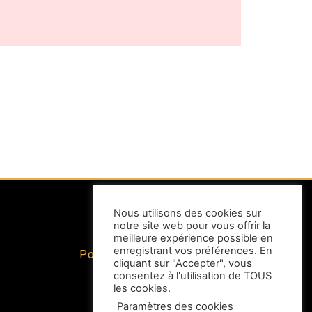
Nous utilisons des cookies sur
notre site web pour vous offrir la
INFORMATIONS
meilleure expérience possible en
enregistrant vos préférences. En
Politique de confidentialité
cliquant sur "Accepter", vous
Mentions légales
consentez à l'utilisation de TOUS
C.G.V.
les cookies.
Nous contacter
Paramètres des cookies