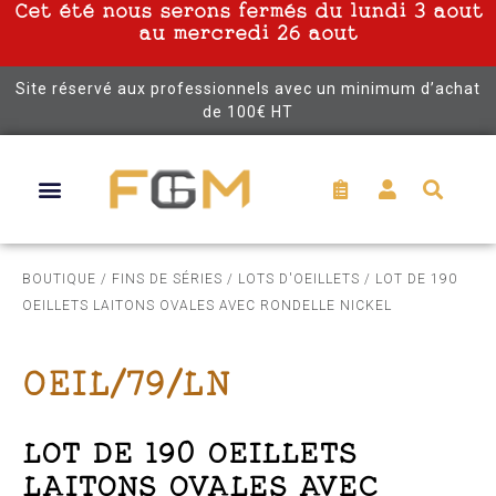
Cet été nous serons fermés du lundi 3 aout
au mercredi 26 aout
Site réservé aux professionnels avec un minimum d’achat
de 100€ HT
BOUTIQUE
/
FINS DE SÉRIES
/
LOTS D'OEILLETS
/ LOT DE 190
OEILLETS LAITONS OVALES AVEC RONDELLE NICKEL
OEIL/79/LN
LOT DE 190 OEILLETS
LAITONS OVALES AVEC