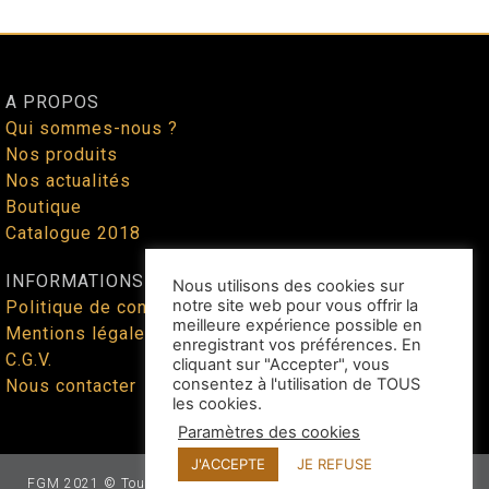
A PROPOS
Qui sommes-nous ?
Nos produits
Nos actualités
Boutique
Catalogue 2018
INFORMATIONS
Nous utilisons des cookies sur
notre site web pour vous offrir la
Politique de confidentialité
meilleure expérience possible en
Mentions légales
enregistrant vos préférences. En
C.G.V.
cliquant sur "Accepter", vous
consentez à l'utilisation de TOUS
Nous contacter
les cookies.
Paramètres des cookies
J'ACCEPTE
JE REFUSE
FGM 2021 © Tous droits réservés - Site web façonné par
Benoit